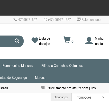
47999171627
(47) 99917-1627
Fale conosco
Lista de
Minha
0
desejos
conta
Ferramentas Manuais
Filtros e Cartuchos Químicos
ntas de Segurança
Marcas
Brasil
Parcelamento em até 6x sem juros
Ordenar por