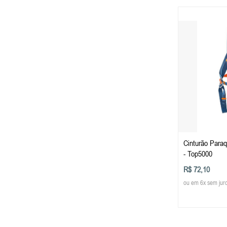
Cinturão Paraq
- Top5000
R$ 72,10
ou em 6x sem jur