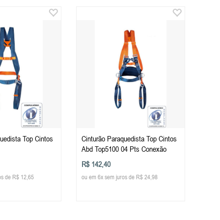
uedista Top Cintos
Cinturão Paraquedista Top Cintos
Abd Top5100 04 Pts Conexão
R$ 142,40
os de R$ 12,65
ou em 6x sem juros de R$ 24,98