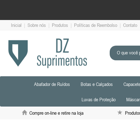
Inicial
|
Sobre nós
|
Produtos
|
Políticas de Reembolso
|
Contato
Abafador de Ruídos
Botas e Calçados
Capacete
Luvas de Proteção
Máscar
Compre on-line e retire na loja
Produtos