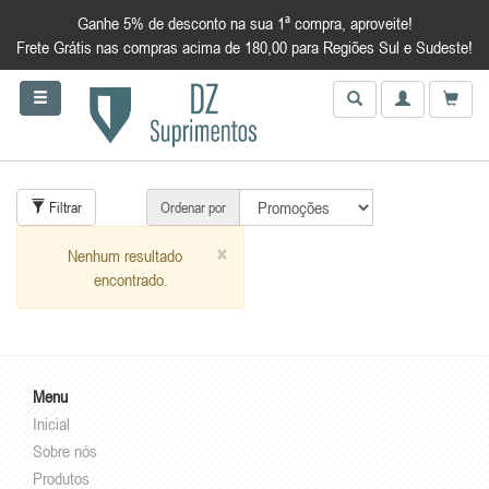
Ganhe 5% de desconto na sua 1ª compra, aproveite!
Frete Grátis nas compras acima de 180,00 para Regiões Sul e Sudeste!
Filtrar
Ordenar por
×
Nenhum resultado
encontrado.
Menu
Inicial
Sobre nós
Produtos