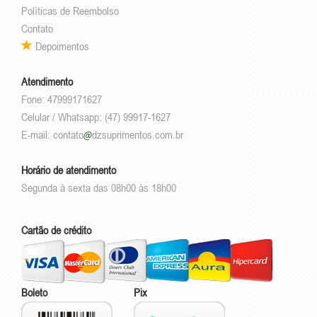
Políticas de Reembolso
Contato
Depoimentos
Atendimento
Fone: 47999171627
Celular / Whatsapp: (47) 99917-1627
E-mail:
contato
dzsuprimentos.com.br
Horário de atendimento
Segunda à sexta das 08h00 às 18h00
Cartão de crédito
Boleto
Pix