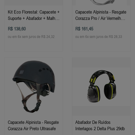
Kit Eco Florestal: Capacete +
Capacete Alpinista - Resgate
Suporte + Abafador + Malha
Corazza Pro / Air Vermelho
Plástica Libus
Ultrasafe
R$ 138,60
R$ 161,45
ou em 6x sem juros de R$ 24,32
ou em 6x sem juros de R$ 28,33
Capacete Alpinista - Resgate
Abafador De Ruídos
Corazza Air Preto Ultrasafe
Interlagos 2 Delta Plus 29db