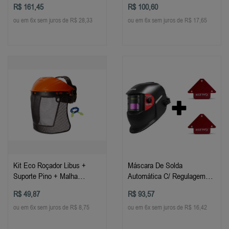
R$ 161,45
R$ 100,60
ou em 6x sem juros de R$ 28,33
ou em 6x sem juros de R$ 17,65
Kit Eco Roçador Libus +
Máscara De Solda
Suporte Pino + Malha
Automática C/ Regulagem
Plástica
Galzer + 2 Esquadro
R$ 49,87
R$ 93,57
ou em 6x sem juros de R$ 8,75
ou em 6x sem juros de R$ 16,42