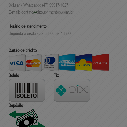
Celular / Whatsapp: (47) 99917-1627
E-mail:
contato
dzsuprimentos.com.br
Horário de atendimento
Segunda à sexta das 08h00 às 18h00
Cartão de crédito
Boleto
Pix
Depósito