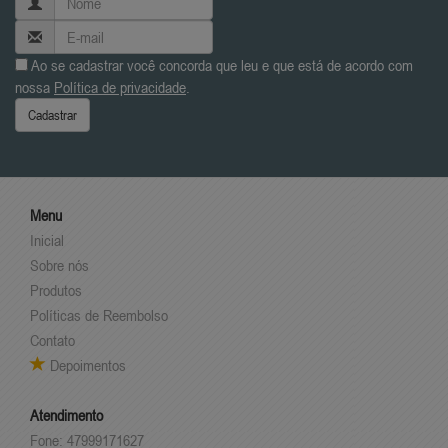
Ao se cadastrar você concorda que leu e que está de acordo com
nossa
Política de privacidade
.
Cadastrar
Menu
Inicial
Sobre nós
Produtos
Políticas de Reembolso
Contato
Depoimentos
Atendimento
Fone: 47999171627