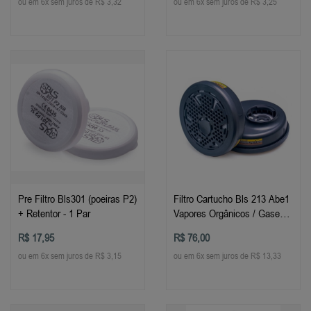
ou em 6x sem juros de R$ 3,32
ou em 6x sem juros de R$ 3,25
Pre Filtro Bls301 (poeiras P2)
Filtro Cartucho Bls 213 Abe1
+ Retentor - 1 Par
Vapores Orgânicos / Gases
ácidos - 1 Par
R$ 17,95
R$ 76,00
ou em 6x sem juros de R$ 3,15
ou em 6x sem juros de R$ 13,33