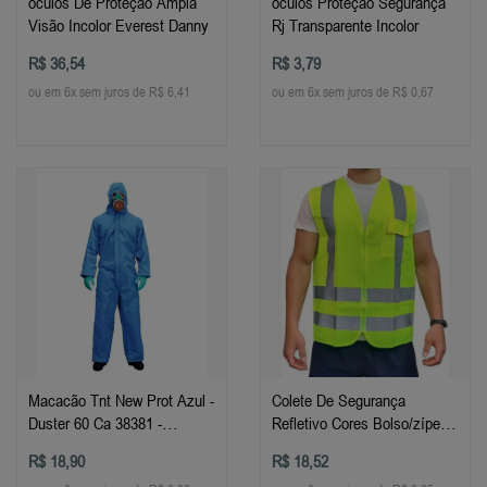
óculos De Proteção Ampla
óculos Proteção Segurança
Visão Incolor Everest Danny
Rj Transparente Incolor
R$ 36,54
R$ 3,79
ou em 6x sem juros de R$ 6,41
ou em 6x sem juros de R$ 0,67
Macacão Tnt New Prot Azul -
Colete De Segurança
Duster 60 Ca 38381 -
Refletivo Cores Bolso/zíper
Tamanhos
Vicsa/danny
R$ 18,90
R$ 18,52