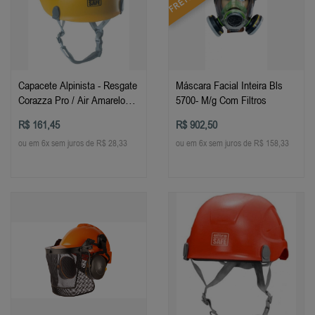
Capacete Alpinista - Resgate
Máscara Facial Inteira Bls
Corazza Pro / Air Amarelo
5700- M/g Com Filtros
Ultrasafe
R$ 161,45
R$ 902,50
ou em 6x sem juros de R$ 28,33
ou em 6x sem juros de R$ 158,33